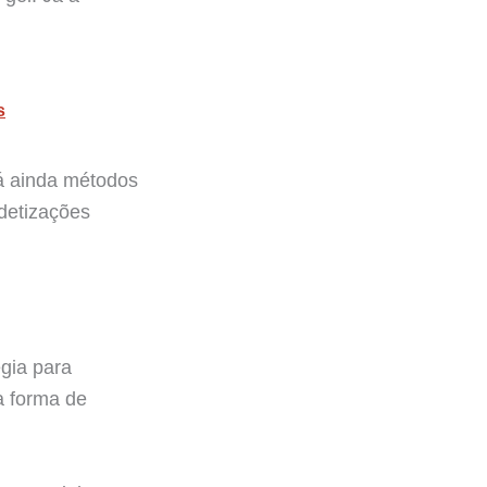
s
Há ainda métodos
edetizações
égia para
a forma de