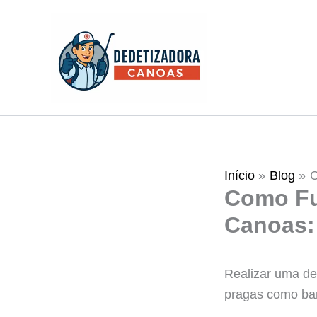
Ir
para
o
conteúdo
Início
Blog
C
Como Fu
Canoas:
Realizar uma de
pragas como bar