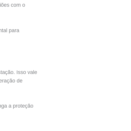
giões com o
ntal para
tação. Isso vale
feração de
nga a proteção