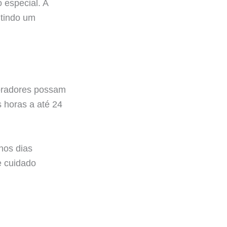
 especial. A
ntindo um
moradores possam
 horas a até 24
nos dias
e cuidado