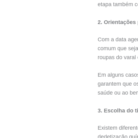
etapa também co
2. Orientações 
Com a data agen
comum que seja n
roupas do varal 
Em alguns caso
garantem que os
saúde ou ao bem
3. Escolha do t
Existem diferen
dedetização quím