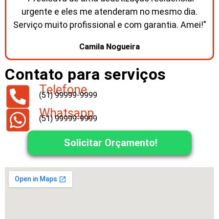
urgente e eles me atenderam no mesmo dia.
Serviço muito profissional e com garantia. Amei!"
Camila Nogueira
Contato para serviços
Telefone
(51) 99999-9999
Whatsapp
(51) 99999-9999
Solicitar Orçamento!