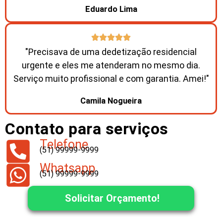
Eduardo Lima
"Precisava de uma dedetização residencial
urgente e eles me atenderam no mesmo dia.
Serviço muito profissional e com garantia. Amei!"
Camila Nogueira
Contato para serviços
Telefone
(51) 99999-9999
Whatsapp
(51) 99999-9999
Solicitar Orçamento!