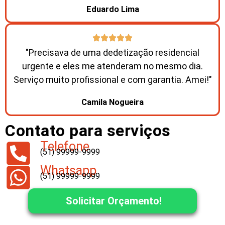
Eduardo Lima
"Precisava de uma dedetização residencial
urgente e eles me atenderam no mesmo dia.
Serviço muito profissional e com garantia. Amei!"
Camila Nogueira
Contato para serviços
Telefone
(51) 99999-9999
Whatsapp
(51) 99999-9999
Solicitar Orçamento!