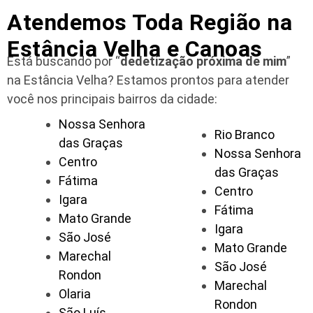
Atendemos Toda Região na
Estância Velha e Canoas
Está buscando por “
dedetização próxima de mim
”
na Estância Velha?
Estamos prontos para atender
você nos principais bairros da cidade:
Nossa Senhora
Rio Branco
das Graças
Nossa Senhora
Centro
das Graças
Fátima
Centro
Igara
Fátima
Mato Grande
Igara
São José
Mato Grande
Marechal
São José
Rondon
Marechal
Olaria
Rondon
São Luís