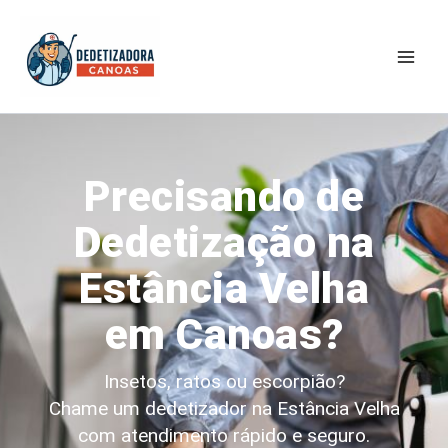
Ir
Mai
para
Men
o
conteúdo
Precisando de
Dedetização na
Estância Velha
em Canoas?
Insetos, ratos ou escorpião?
Chame um dedetizador na Estância Velha
com atendimento rápido e seguro.